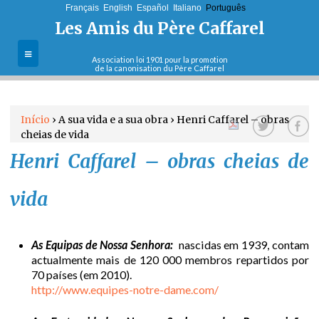
Français
English
Jump to navigation
Español
Italiano
Português
Les Amis du Père Caffarel
Association loi 1901 pour la promotion
de la canonisation du Père Caffarel
A Associação
Início
›
A sua vida e a sua obra
›
Henri Caffarel – obras
Objectivos e
cheias de vida
E
missões
Henri Caffarel – obras cheias de
s
Actualidades
vida
t
Cartas do
postulador
á
As Equipas de Nossa Senhora:
nascidas em 1939, contam
actualmente mais de 120 000 membros repartidos por
a
70 países (em 2010).
Boletins
http://www.equipes-notre-dame.com/
q
Aderir