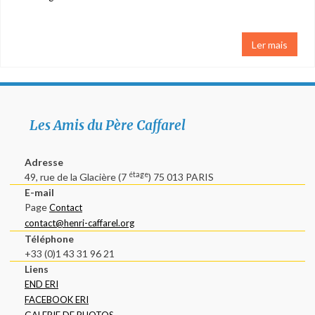
A virgem Maria
Ler mais
Contacto
Les Amis du Père Caffarel
Adresse
étage
49, rue de la Glacière (7
) 75 013 PARIS
E-mail
Page
Contact
contact@henri-caffarel.org
Téléphone
+33 (0)1 43 31 96 21
Liens
END ERI
FACEBOOK ERI