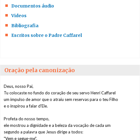
Bibliografia
Documentos áudio
Videos
Escritos sobre o
Padre Caffarel
Bibliografia
Escritos sobre o Padre Caffarel
O Padre
Caffarel e o seu
pensamento
A oração
Oração pela canonização
O matrimónio,
Deus, nosso Pai,
sacramento da
Tu colocaste no fundo do coração de seu servo Henri Caffarel
Aliança
um impulso de amor que o atraiu sem reservas para o teu Filho
e o inspirou a falar d'Ele.
O sentido e a
missão das ENS
Profeta do nosso tempo,
ele mostrou a dignidade e a beleza da vocação de cada um
segundo a palavra que Jesus dirige a todos:
O padre e o casal
"Vem e segue-me".