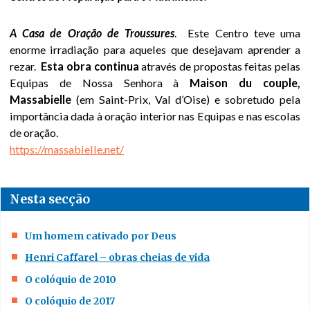
cativado por
Deus
A Casa de Oração de
Troussures
. Este Centro teve uma
enorme irradiação para aqueles que desejavam aprender a
Henri Caffarel –
rezar.
Esta obra continua
através de propostas feitas pelas
obras cheias de
Equipas de Nossa Senhora à
Maison du couple,
vida
Massabielle
(em Saint-Prix, Val d’Oise) e sobretudo pela
importância dada à oração interior nas Equipas e nas escolas
O colóquio de
de oração.
2010
https://massabielle.net/
O colóquio de
2017
Nesta secção
Documentos
Um homem cativado por Deus
áudio
Henri Caffarel – obras cheias de vida
Videos
O colóquio de 2010
O colóquio de 2017