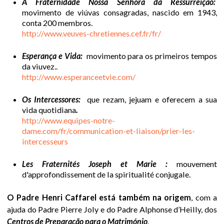
A Fraternidade Nossa Senhora da Ressurreição:
movimento de viúvas consagradas, nascido em 1943,
u
A causa de
conta 200 membros.
canonização
http://www.veuves-chretiennes.cef.fr/fr/
i
Porquê ?
Esperança e Vida:
movimento para os primeiros tempos
da viuvez..
http://www.esperanceetvie.com/
O desenrolar
Os Intercessores:
que rezam, jejuam e oferecem a sua
Escrever ao
vida quotidiana
.
postulador
http://www.equipes-notre-
romano
dame.com/fr/communication-et-liaison/prier-les-
intercesseurs
Oração pela
canonização
Les Fraternités Joseph et Marie :
mouvement
d'approfondissement de la spiritualité conjugale.
A sua vida e a
sua obra
O Padre Henri Caffarel está também na origem
, com a
ajuda do Padre Pierre Joly e do Padre Alphonse d’Heilly, dos
Um homem
Centros de Preparação para o Matrimónio
.