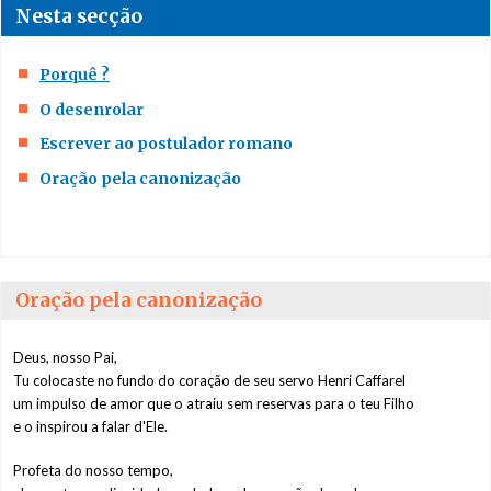
Bibliografia
Nesta secção
Escritos sobre o
Porquê ?
Padre Caffarel
O desenrolar
O Padre
Escrever ao postulador romano
Caffarel e o seu
Oração pela canonização
pensamento
A oração
O matrimónio,
Oração pela canonização
sacramento da
Aliança
Deus, nosso Pai,
Tu colocaste no fundo do coração de seu servo Henri Caffarel
O sentido e a
um impulso de amor que o atraiu sem reservas para o teu Filho
missão das ENS
e o inspirou a falar d'Ele.
O padre e o casal
Profeta do nosso tempo,