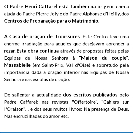
cativado por
O Padre Henri Caffarel está também na origem
, com a
Deus
ajuda do Padre Pierre Joly e do Padre Alphonse d'Heilly, dos
Centros de Preparação para o Matrimónio
.
Henri Caffarel –
obras cheias de
A Casa de oração de Troussures
. Este Centro teve uma
vida
enorme irradiação para aqueles que desejavam aprender a
rezar.
Esta obra continua
através de propostas feitas pelas
O colóquio de
Equipas de Nossa Senhora à
"Maison du couple",
2010
Massabielle
(em Saint-Prix, Val d'Oise) e sobretudo pela
importância dada à oração interior nas Equipas de Nossa
O colóquio de
Senhora e nas escolas de oração.
2017
De salientar a actualidade
dos escritos publicados
pelo
Documentos
Padre Caffarel: nas revistas "Offertoire", "Cahiers sur
áudio
l'Oraison"… e dos seus muitos livros: Na presença de Deus,
Nas encruzilhadas do amor, etc.
Videos