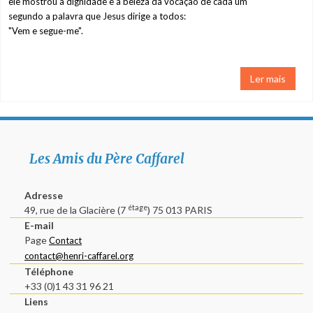
ele mostrou a dignidade e a beleza da vocação de cada um
segundo a palavra que Jesus dirige a todos:
A virgem Maria
"Vem e segue-me".
Contacto
Ler mais
Les Amis du Père Caffarel
Adresse
étage
49, rue de la Glacière (7
) 75 013 PARIS
E-mail
Page
Contact
contact@henri-caffarel.org
Téléphone
+33 (0)1 43 31 96 21
Liens