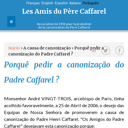
Français
English
Jump to navigation
Español
Italiano
Português
Les Amis du Père Caffarel
Association loi 1901 pour la promotion
de la canonisation du Père Caffarel
A Associação
Início
›
A causa de canonização
›
Porquê pedir a
Objectivos e
canonização do Padre Caffarel ?
E
missões
Porquê pedir a canonização do
s
Actualidades
Padre Caffarel ?
t
Cartas do
postulador
á
Monsenhor André VINGT-TROIS, arcebispo de Paris, tinha
acolhido favoravelmente, a 25 de Abril de 2006, o desejo das
a
Boletins
Equipas de Nossa Senhora de promoverem a causa de
canonização do Padre Henri Caffarel. "Os Amigos do Padre
q
Aderir
Caffarel" desejavam esta canonização porque: