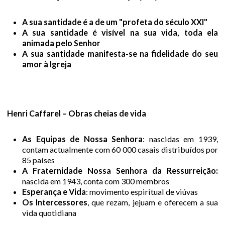
u
A causa de
A sua santidade é a de um "profeta do século XXI"
canonização
A sua santidade é visível na sua vida, toda ela
i
animada pelo Senhor
Porquê ?
A sua santidade manifesta-se na fidelidade do seu
amor à Igreja
O desenrolar
Escrever ao
Henri Caffarel – Obras cheias de vida
postulador
romano
As Equipas de Nossa Senhora
: nascidas em 1939,
contam actualmente com 60 000 casais distribuídos por
Oração pela
85 países
canonização
A Fraternidade Nossa Senhora da Ressurreição:
nascida em 1943, conta com 300 membros
A sua vida e a
Esperança e Vida
: movimento espiritual de viúvas
sua obra
Os Intercessores
, que rezam, jejuam e oferecem a sua
vida quotidiana
Um homem