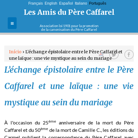
Français
English
Jump to navigation
Español
Italiano
Português
Les Amis du Père Caffarel
Association loi 1901 pour la promotion
de la canonisation du Père Caffarel
A Associação
Início
›
L’échange épistolaire entre le Père Caffarel et
Objectivos e
une laïque : une vie mystique au sein du mariage
E
missões
L’échange épistolaire entre le Père
s
Actualidades
Caffarel et une laïque : une vie
t
Cartas do
mystique au sein du mariage
postulador
á
a
Boletins
ème
À l'occasion du 25
anniversaire de la mort du Père
ème
Caffarel et du 50
de la mort de Camille C., les éditions du
q
Aderir
Carmel publient la correspondance du Père Caffarel avec