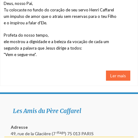
cativado por
Deus, nosso Pai,
Deus
Tu colocaste no fundo do coração de seu servo Henri Caffarel
um impulso de amor que o atraiu sem reservas para o teu Filho
e o inspirou a falar d'Ele.
Henri Caffarel –
obras cheias de
Profeta do nosso tempo,
vida
ele mostrou a dignidade e a beleza da vocação de cada um
segundo a palavra que Jesus dirige a todos:
O colóquio de
"Vem e segue-me".
2010
Ler mais
O colóquio de
2017
Documentos
áudio
Les Amis du Père Caffarel
Videos
Adresse
étage
49, rue de la Glacière (7
) 75 013 PARIS