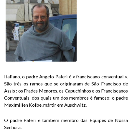
u
A causa de
canonização
i
Porquê ?
O desenrolar
Escrever ao
postulador
romano
Italiano, o padre Angelo Paleri é « franciscano conventual ».
São três os ramos que se originaram de São Francisco de
Oração pela
Assis : os Frades Menores, os Capuchinhos e os Franciscanos
canonização
Conventuais, dos quais um dos membros é famoso: o padre
Maximilien Kolbe, mártir em Auschwitz.
A sua vida e a
sua obra
O padre Paleri é também membro das Equipes de Nossa
Senhora.
Um homem