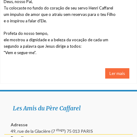
Deus, nosso Pai,
Tu colocaste no fundo do coração de seu servo Henri Caffarel
A virgem Maria
um impulso de amor que o atraiu sem reservas para o teu Filho
e o inspirou a falar d'Ele.
Contacto
Profeta do nosso tempo,
ele mostrou a dignidade e a beleza da vocação de cada um
segundo a palavra que Jesus dirige a todos:
"Vem e segue-me".
Ler mais
Les Amis du Père Caffarel
Adresse
étage
49, rue de la Glacière (7
) 75 013 PARIS