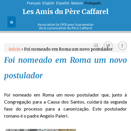
Français
English
Jump to navigation
Español
Italiano
Português
Les Amis du Père Caffarel
Association loi 1901 pour la promotion
de la canonisation du Père Caffarel
A Associação
Início
›
Foi nomeado em Roma um novo postulador
Objectivos e
Foi nomeado em Roma um novo
E
missões
s
postulador
Actualidades
t
Cartas do
Foi nomeado em Roma um novo postulador que, junto à
postulador
á
Congregação para a Causa dos Santos, cuidará da segunda
fase do processo para a canonização. Este postulador
a
Boletins
romano é o padre Angelo Paleri.
q
Aderir