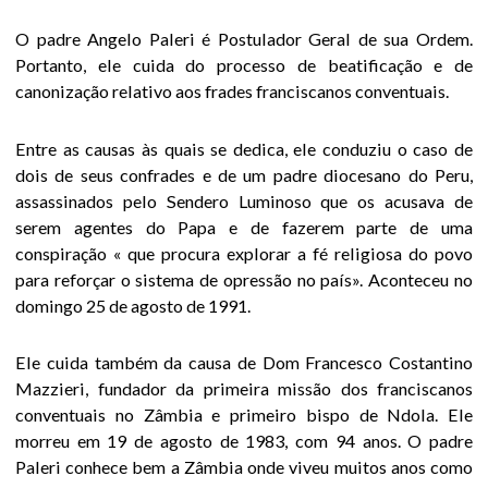
cativado por
Deus
O padre Angelo Paleri é Postulador Geral de sua Ordem.
Portanto, ele cuida do processo de beatificação e de
Henri Caffarel –
canonização relativo aos frades franciscanos conventuais.
obras cheias de
vida
Entre as causas às quais se dedica, ele conduziu o caso de
dois de seus confrades e de um padre diocesano do Peru,
O colóquio de
assassinados pelo Sendero Luminoso que os acusava de
2010
serem agentes do Papa e de fazerem parte de uma
conspiração « que procura explorar a fé religiosa do povo
O colóquio de
para reforçar o sistema de opressão no país». Aconteceu no
2017
domingo 25 de agosto de 1991.
Documentos
Ele cuida também da causa de Dom Francesco Costantino
áudio
Mazzieri, fundador da primeira missão dos franciscanos
conventuais no Zâmbia e primeiro bispo de Ndola. Ele
Videos
morreu em 19 de agosto de 1983, com 94 anos. O padre
Paleri conhece bem a Zâmbia onde viveu muitos anos como