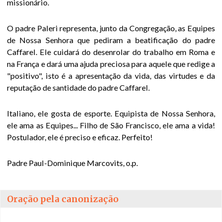
Bibliografia
missionário.
Escritos sobre o
O padre Paleri representa, junto da Congregação, as Equipes
Padre Caffarel
de Nossa Senhora que pediram a beatificação do padre
Caffarel. Ele cuidará do desenrolar do trabalho em Roma e
O Padre
na França e dará uma ajuda preciosa para aquele que redige a
Caffarel e o seu
"positivo", isto é a apresentação da vida, das virtudes e da
pensamento
reputação de santidade do padre Caffarel.
A oração
Italiano, ele gosta de esporte. Equipista de Nossa Senhora,
ele ama as Equipes... Filho de São Francisco, ele ama a vida!
O matrimónio,
Postulador, ele é preciso e eficaz. Perfeito!
sacramento da
Aliança
Padre Paul-Dominique Marcovits, o.p.
O sentido e a
missão das ENS
Oração pela canonização
O padre e o casal