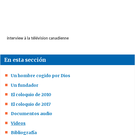
El Padre
Caffarel y su
pensamiento
interview à la télévision canadienne
La oración
El matrimonio
En esta sección
sacramento de la
Alianza
Un hombre cogido por Dios
El sentido de la
Un fundador
misión de los
El coloquio de 2010
ENS
El coloquio de 2017
El sacerdote y el
Documentos audio
matrimonio
Videos
Bibliografía
La Virgen María