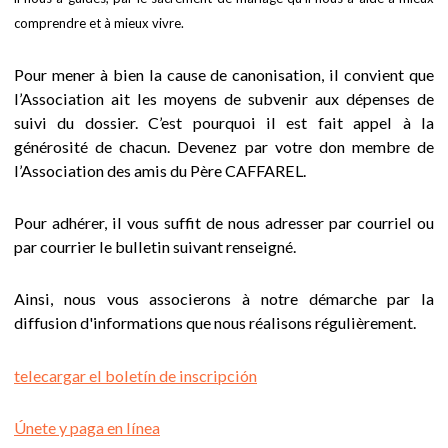
La causa de
comprendre et à mieux vivre.
s
canonización
t
Pour mener à bien la cause de canonisation, il convient que
¿Por qué ?
l’Association ait les moyens de subvenir aux dépenses de
á
suivi du dossier. C’est pourquoi il est fait appel à la
Desarrollo
générosité de chacun. Devenez par votre don membre de
a
l’Association des amis du Père CAFFAREL.
Escribir al
q
Postulador
Pour adhérer, il vous suffit de nous adresser par courriel ou
romano
par courrier le bulletin suivant renseigné.
u
Oración para la
Ainsi, nous vous associerons à notre démarche par la
í
canonización
diffusion d'informations que nous réalisons régulièrement.
Su vida y su
obra
telecargar el boletín de inscripción
Un hombre
Únete y paga en línea
cogido por Dios