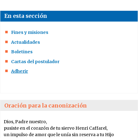
Un fundador
En esta sección
El coloquio de
Fines y misiones
2010
Actualidades
Boletines
El coloquio de
2017
Cartas del postulador
Adherir
Documentos
audio
Videos
Oración para la canonización
Bibliografía
Dios, Padre nuestro,
pusiste en el corazón de tu siervo Henri Caffarel,
Escritos sobre el
un impulso de amor que le unía sin reserva a tu Hijo
Padre Caffarel