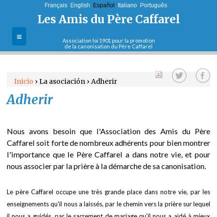
Français
English
Jump to navigation
Español
Italiano
Português
Les Amis du Père Caffarel
Association loi 1901 pour la promotion
de la canonisation du Père Caffarel
La asociación
Inicio
›
La asociación
›
Adherir
Fines y misiones
Adherir
U
Actualidades
s
Nous avons besoin que l'Association des Amis du Père
t
Boletines
Caffarel soit forte de nombreux adhérents pour bien montrer
l'importance que le Père Caffarel a dans notre vie, et pour
e
nous associer par la prière à la démarche de sa canonisation.
Cartas del
postulador
d
Le père Caffarel occupe une très grande place dans notre vie, par les
Adherir
enseignements qu'il nous a laissés, par le chemin vers la prière sur lequel
e
il nous a guidés, par le sacrement de mariage qu'il nous a aidé à mieux