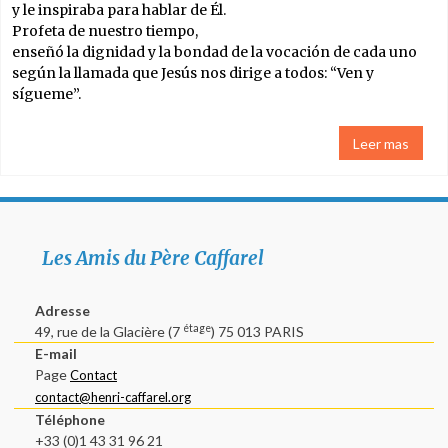
y le inspiraba para hablar de Él.
Profeta de nuestro tiempo,
El Padre
enseñó la dignidad y la bondad de la vocación de cada uno
Caffarel y su
según la llamada que Jesús nos dirige a todos: “Ven y
pensamiento
sígueme”.
La oración
Leer mas
El matrimonio
sacramento de la
Alianza
Les Amis du Père Caffarel
El sentido de la
misión de los
Adresse
ENS
étage
49, rue de la Glacière (7
) 75 013 PARIS
E-mail
El sacerdote y el
Page
Contact
matrimonio
contact@henri-caffarel.org
Téléphone
+33 (0)1 43 31 96 21
La Virgen María