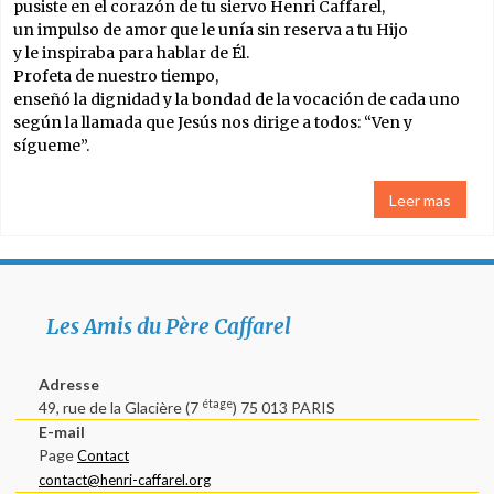
pusiste en el corazón de tu siervo Henri Caffarel,
un impulso de amor que le unía sin reserva a tu Hijo
Un fundador
y le inspiraba para hablar de Él.
Profeta de nuestro tiempo,
enseñó la dignidad y la bondad de la vocación de cada uno
El coloquio de
según la llamada que Jesús nos dirige a todos: “Ven y
2010
sígueme”.
El coloquio de
Leer mas
2017
Documentos
audio
Les Amis du Père Caffarel
Videos
Adresse
étage
Bibliografía
49, rue de la Glacière (7
) 75 013 PARIS
E-mail
Page
Contact
Escritos sobre el
contact@henri-caffarel.org
Padre Caffarel