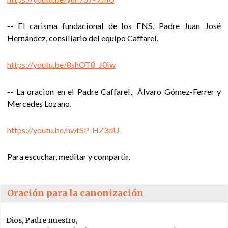
La causa de
s
canonización
-- El carisma fundacional de los ENS, Padre Juan José
t
Hernández, consiliario del equipo Caffarel.
¿Por qué ?
á
https://youtu.be/8shOT8_J0iw
Desarrollo
a
-- La oracion en el Padre Caffarel, Álvaro Gómez-Ferrer y
Escribir al
Mercedes Lozano.
q
Postulador
romano
https://youtu.be/nwtSP-HZ3dU
u
Oración para la
í
canonización
Para escuchar, meditar y compartir.
Su vida y su
obra
Oración para la canonización
Un hombre
Dios, Padre nuestro,
cogido por Dios