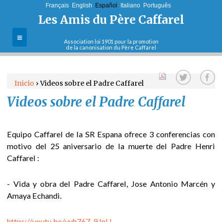
Français
English
Jump to navigation
Español
Italiano
Português
Les Amis du Père Caffarel
Association loi 1901 pour la promotion
de la canonisation du Père Caffarel
La asociación
Inicio
›
Videos sobre el Padre Caffarel
Fines y misiones
Videos sobre el Padre Caffarel
U
Actualidades
s
Equipo Caffarel de la SR Espana ofrece 3 conferencias con
t
Boletines
motivo del 25 aniversario de la muerte del Padre Henri
Caffarel :
e
Cartas del
postulador
- Vida y obra del Padre Caffarel, Jose Antonio Marcén y
d
Amaya Echandi.
Adherir
e
https://youtu.be/yuh767-9JnU