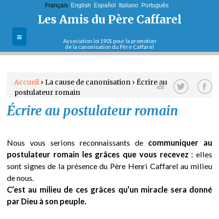
Français
English
Jump to navigation
Español
Italiano
Português
Les Amis du Père Caffarel
Association loi 1901 pour la promotion
de la canonisation du Père Caffarel
L'association
Accueil
›
La cause de canonisation
›
Écrire au
La cause de
postulateur romain
V
canonisation
Écrire au postulateur romain
Sa vie et son
o
oeuvre
u
Nous vous serions reconnaissants de
communiquer au
Le Père Caffarel
postulateur romain les grâces que vous recevez
: elles
et sa pensée
s
sont signes de la présence du Père Henri Caffarel au milieu
de nous.
Contact
ê
C’est au milieu de ces grâces qu’un miracle sera donné
par Dieu à son peuple.
t