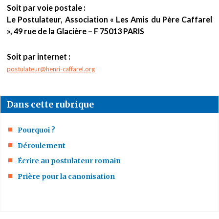
Soit par voie postale :
e
Le Postulateur, Association « Les Amis du Père Caffarel
», 49 rue de la Glacière – F 75013 PARIS
s
Soit par internet :
i
postulateur@henri-caffarel.org
c
i
Dans cette rubrique
Pourquoi ?
Déroulement
Écrire au postulateur romain
Prière pour la canonisation