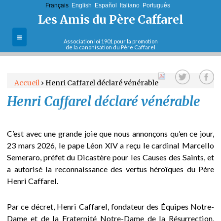
Français
English
Jump to navigation
Español
Italiano
Português
Les Amis du Père Caffarel
Association loi 1901 pour la promotion
de la canonisation du Père Caffarel
L'association
Accueil
›
Henri Caffarel déclaré vénérable
La cause de
Henri Caffarel déclaré vénérable
V
canonisation
Sa vie et son
o
oeuvre
C’est avec une grande joie que nous annonçons qu’en ce jour,
u
23 mars 2026, le pape Léon XIV a reçu le cardinal Marcello
Le Père Caffarel
Semeraro, préfet du Dicastère pour les Causes des Saints, et
et sa pensée
s
a autorisé la reconnaissance des vertus héroïques du Père
Henri Caffarel.
Contact
ê
Par ce décret, Henri Caffarel, fondateur des Équipes Notre-
t
Dame et de la Fraternité Notre-Dame de la Résurrection,