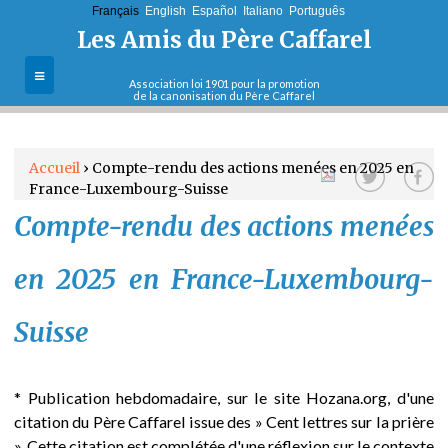
Français
English
Jump to navigation
Español
Italiano
Português
Les Amis du Père Caffarel
Association loi 1901 pour la promotion
de la canonisation du Père Caffarel
L'association
Accueil
›
Compte-rendu des actions menées en 2025 en
La cause de
France-Luxembourg-Suisse
V
canonisation
Compte-rendu des actions menées
Sa vie et son
o
oeuvre
en 2025 en France-Luxembourg-
u
Le Père Caffarel
et sa pensée
Suisse
s
Contact
ê
* Publication hebdomadaire, sur le site Hozana.org, d'une
citation du Père Caffarel issue des » Cent lettres sur la prière
t
». Cette citation est complétée d'une réflexion sur le contexte